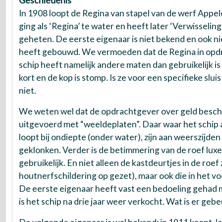
Geschiedenis
In 1908 loopt de Regina van stapel van de werf Appelo
ging als ‘Regina’ te water en heeft later ‘Verwisseli
geheten. De eerste eigenaar is niet bekend en ook ni
heeft gebouwd. We vermoeden dat de Regina in opd
schip heeft namelijk andere maten dan gebruikelijk is in 
kort en de kop is stomp. Is ze voor een specifieke s
niet.
We weten wel dat de opdrachtgever over geld beschik
uitgevoerd met “weeldeplaten”. Daar waar het schip 
loopt bij ondiepte (onder water), zijn aan weerszijden
geklonken. Verder is de betimmering van de roef lux
gebruikelijk. En niet alleen de kastdeurtjes in de roef 
houtnerfschildering op gezet), maar ook die in het v
De eerste eigenaar heeft vast een bedoeling gehad 
is het schip na drie jaar weer verkocht. Wat is er ge