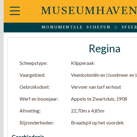
MUSEUMHAVEN
MONUMENTALE SCHEPEN
SFEE
Regina
Scheepstype:
Klipperaak
Vaargebied:
Veenkoloniën en IJsselmeer en 
Gebruiksdoel:
Vervoer van turf en hout
Werf en bouwjaar:
Appelo te Zwartsluis, 1908
Afmeting:
22,70m x 4,85m
Bijzonderheden:
Braadspil op het voordek