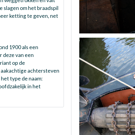
en weggetrokken en valt
e slagen om het braadspil
eer ketting te geven, net
rond 1900 als een
or deze van een
riant op de
f aakachtige achtersteven
 het type de naam:
ofdzakelijk in het