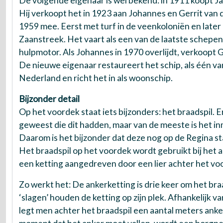
De volgende eigenaar is wel bekend: in 1911 koopt J
Hij verkoopt het in 1923 aan Johannes en Gerrit van de
1959 mee. Eerst met turf in de veenkoloniën en later
Zaanstreek. Het vaart als een van de laatste schepe
hulpmotor. Als Johannes in 1970 overlijdt, verkoopt G
De nieuwe eigenaar restaureert het schip, als één va
Nederland en richt het in als woonschip.
Bijzonder detail
Op het voordek staat iets bijzonders: het braadspil. 
geweest die dit hadden, maar van de meeste is het i
Daarom is het bijzonder dat deze nog op de Regina sta
Het braadspil op het voordek wordt gebruikt bij het
een ketting aangedreven door een lier achter het vo
Zo werkt het: De ankerketting is drie keer om het bra
‘slagen’ houden de ketting op zijn plek. Afhankelijk v
legt men achter het braadspil een aantal meters anke