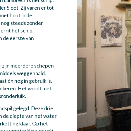
an Lambrechts het schip.
r Sloot. Zij varen er tot
 met hout in de
n nog steeds zonder
errit het schip.
n de eerste van
Er zijn meerdere schepen
nmiddels weggehaald.
at én nog in gebruik is.
 ankeren. Het wordt met
oronderluik.
adspil gelegd. Deze drie
an de diepte van het water,
rketting klaar. Op het