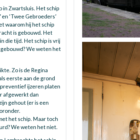
 in Zwartsluis. Het schip
ng’ en ‘Twee Gebroeders’
et waarom hij het schip
racht is gebouwd. Het
die tijd. Het schip is vrij
luis gebouwd? We weten het
te. Zo is de Regina
als eerste aan de grond
 preventief ijzeren platen
er afgewerkt dan
zijn gehout (er is een
ooronder.
met het schip. Maar toch
beurd? We weten het niet.