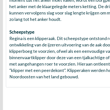
moment dat het anker moet vallen, wordt een borgp
het anker met de klaargelegde meters ketting. De dri
kunnen vervolgens slag voor slag lengte krijgen om m
zo lang tot het anker houdt.
Scheepstype
Regina is een klipperaak. Dit scheepstype ontstond 
ontwikkeling van de ijzeren uitvoering van de aak do
klipperboeg te voorzien, ofwel als een eenvoudige va
binnenvaartklipper door deze van een tjalkachtige o
met aangehangen roer te voorzien. Hieraan ontleent
“klipper met een peerdekont”. Klipperaken werden ho
Noordoosten van het land gebouwd.