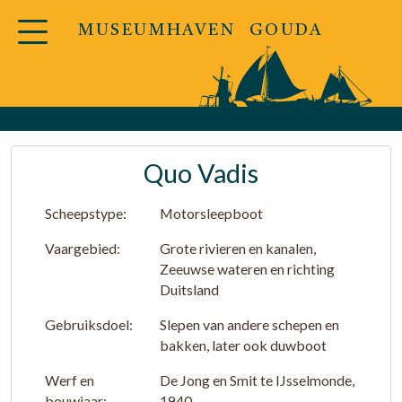
MUSEUMHAVEN GOUDA
Quo Vadis
Scheepstype:
Motorsleepboot
Vaargebied:
Grote rivieren en kanalen,
Zeeuwse wateren en richting
Duitsland
Gebruiksdoel:
Slepen van andere schepen en
bakken, later ook duwboot
Werf en
De Jong en Smit te IJsselmonde,
bouwjaar:
1940