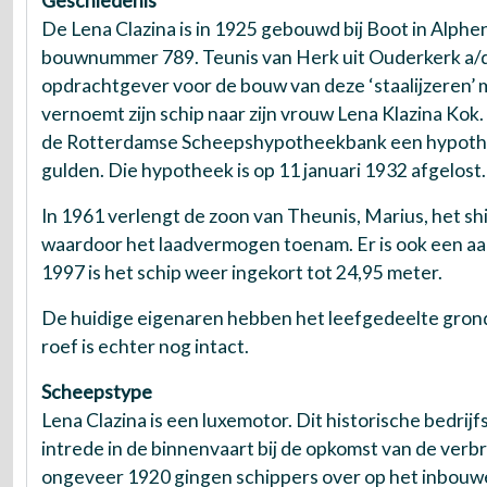
Geschiedenis
De Lena Clazina is in 1925 gebouwd bij Boot in Alphen
bouwnummer 789. Teunis van Herk uit Ouderkerk a/d I
opdrachtgever voor de bouw van deze ‘staalijzeren’ 
vernoemt zijn schip naar zijn vrouw Lena Klazina Kok.
de Rotterdamse Scheepshypotheekbank een hypothe
gulden. Die hypotheek is op 11 januari 1932 afgelost.
In 1961 verlengt de zoon van Theunis, Marius, het sh
waardoor het laadvermogen toenam. Er is ook een aan
1997 is het schip weer ingekort tot 24,95 meter.
De huidige eigenaren hebben het leefgedeelte gron
roef is echter nog intact.
Scheepstype
Lena Clazina is een luxemotor. Dit historische bedrijf
intrede in de binnenvaart bij de opkomst van de ver
ongeveer 1920 gingen schippers over op het inbouw