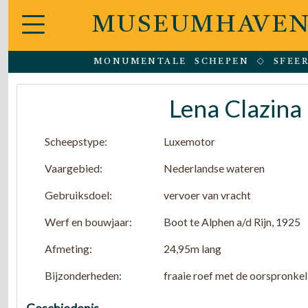
MUSEUMHAVEN
MONUMENTALE SCHEPEN
SFEE
Lena Clazina
Scheepstype:
Luxemotor
Vaargebied:
Nederlandse wateren
Gebruiksdoel:
vervoer van vracht
Werf en bouwjaar:
Boot te Alphen a/d Rijn, 1925
Afmeting:
24,95m lang
Bijzonderheden:
fraaie roef met de oorspronke