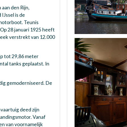
 aan den Rijn,
Jssel is de
motorboot. Teunis
 Op 28 januari 1925 heeft
ek verstrekt van 12.000
ip tot 29,86 meter
tal tanks geplaatst. In
dig gemoderniseerd. De
svaartuig deed zijn
brandingsmotor. Vanaf
en van voornamelijk