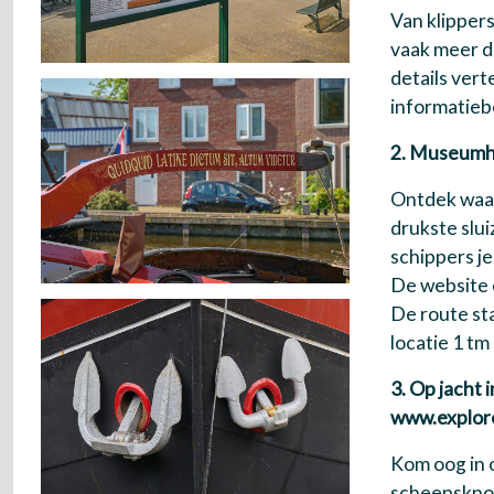
Van klippers
vaak meer da
details vert
informatieb
2. Museumha
Ontdek waar
drukste slui
schippers j
De website e
De route sta
locatie 1 tm
3. Op jacht 
www.explor
Kom oog in 
scheepsknop