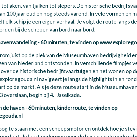
 tot aken, van tjalken tot slepers.De historische bedrijfsva
n 100 jaar oud en nog steeds varend. In vele vormen en me
elt elk schip je een eigen verhaal. Je volgt de route langs de
orden bij de schepen van bord naar bord.
venwandeling - 60 minuten, te vinden op www.explorego
om juist op de plek van de Museumhaven bedrijvigheid en
zen van Nederland ontstonden. In verschillende filmpjes v
e over de historische bedrijfsvaartuigen en het wonen op 
xploregouda.nl navigeert je langs de highlights in en rond
rt op de markt. Als je deze route start in de Museumhaven
 3 overslaan, begin bij 4. IJsselkade.
in de haven - 60 minuten, kinderroute, te vinden op
egouda.nl
oog te staan met een scheepsmotor en ontdek hoe je stev
en legt. Je leert onderweg over de haven en de oude sche