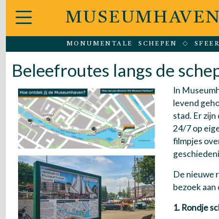
MUSEUMHAVEN
MONUMENTALE SCHEPEN
SFEE
Beleefroutes langs de sche
In Museumha
levend geho
stad. Er zij
24/7 op eig
filmpjes ove
geschiedeni
De nieuwe r
bezoek aan 
1. Rondje s