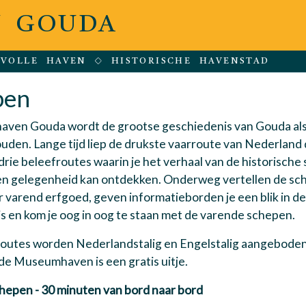
 GOUDA
RVOLLE HAVEN
HISTORISCHE HAVENSTAD
pen
ven Gouda wordt de grootse geschiedenis van Gouda al
uden. Lange tijd liep de drukste vaarroute van Nederland
n drie beleefroutes waarin je het verhaal van de historisch
en gelegenheid kan ontdekken. Onderweg vertellen de schi
r varend erfgoed, geven informatieborden je een blik in de
s en kom je oog in oog te staan met de varende schepen.
outes worden Nederlandstalig en Engelstalig aangeboden
de Museumhaven is een gratis uitje.
chepen - 30 minuten van bord naar bord