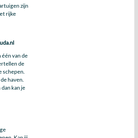
artuigen zijn
t rijke
uda.nl
 één van de
ertellen de
de schepen.
 de haven.
 dan kan je
ige
pen. Kan jij