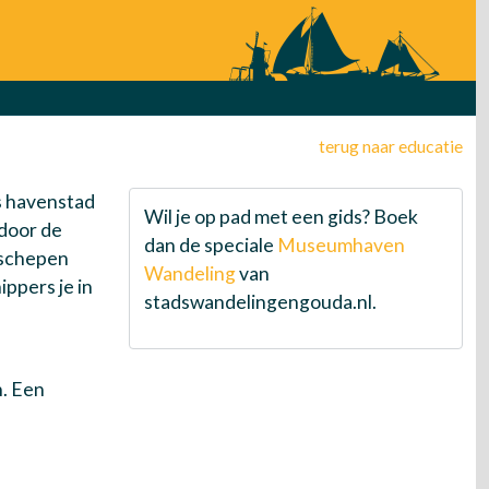
terug naar educatie
s havenstad
Wil je op pad met een gids? Boek
 door de
dan de speciale
Museumhaven
e schepen
Wandeling
van
ppers je in
stadswandelingengouda.nl.
. Een